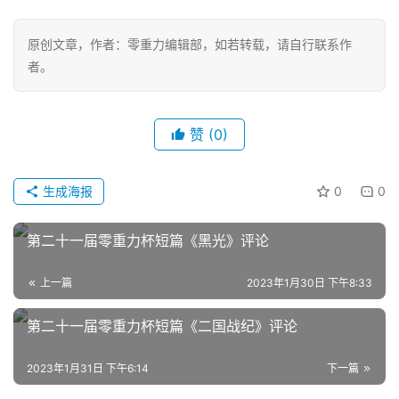
重
力
原创文章，作者：零重力编辑部，如若转载，请自行联系作
科
者。
幻
征
文
赞
(0)
投
生成海报
0
0
稿
文
章
第二十一届零重力杯短篇《黑光》评论
上一篇
2023年1月30日 下午8:33
科
幻
登录
注册
第二十一届零重力杯短篇《二国战纪》评论
资
讯
2023年1月31日 下午6:14
下一篇