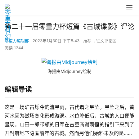
第二十一届零重力杯短篇《古城谍影》评论
零重力编辑部
2023年1月30日 下午8:43
推荐
,
征文评论区
阅读 1244
海报由Midjourney绘制
编辑导读
这是一场旷古烁今的流星雨，古代谓之星坠。星坠之后，黄
河水因为磁场变化形成漩涡。水位降低后，古城的入口便能
显现。山田一郎带领的日军在古董商谢雨恒的指引下来到了
开封府地下隐匿前年的古城。然而另他们始料未及的是……