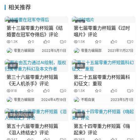
相关推荐
主
题
科
推荐
推荐
第十三届零重力杯短篇《结
第七届零重力杯短篇《过时
幻
婚要在冠军夺得后》评论
唱片》评论
小
1.3K
0
0
0
1.5K
0
0
0
说
零重力编辑部
2022年5月11日
零重力编辑部
2021年11月27日
库
推荐
推荐
第三十六届零重力杯短篇
第二十五届零重力杯短篇科
《无人机杀手》评论
幻征文：重现
918
0
0
0
1.5K
0
0
0
零重力编辑部
2024年4月19日
不暇自衰
2023年5月1日
零重力科幻征文
推荐
第五十六届零重力杯短篇
第五十四零重力杯短篇《嗨
《泪人终结史》评论
起来》评论
347
0
0
0
363
0
3
0