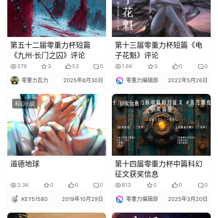
第五十二届零重力杯短篇
第十三届零重力杯短篇《电
《九州·长门之囚》评论
子花魁》评论
379
3
53
0
1.6K
0
0
0
零重力瓦力
2025年8月30日
零重力编辑部
2022年5月26日
科幻小说
获奖信息
道德地球
第十四届零重力杯中篇科幻
征文获奖信息
3.3K
0
0
0
813
0
0
0
KEY51580
2019年10月29日
零重力编辑部
2025年3月20日