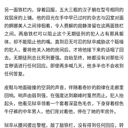
另一面铁栏内，穿着囚服，五大三粗的汉子躺在型号相同的
双层床的上铺。他的目光在手中早已过时的杂志与囚室对面
的婀娜美人之间徘徊着，令人费解的寂静滞留在这两面铁栏
之间。两扇铁栏可以阻止这个无期徒刑的犯人占有那具躯
体，却不能阻止他的嘴。直到忍无可忍的狱卒威胁这个聒噪
的犯人，要将他关入她的房间后，才将他接下来的话咽了回
去。无期徒刑总比死刑要强。自始至终，她都没有对那些污
言秽语进行任何回应。即使再多喊几天，他多半也不会收到
任何答复。
皮鞋与地面碰撞的空洞的声音，伴随着奇妙的韵律在走廊里
回响。响声由弱到强，在强度达到巅峰时戛然而止。犯人抬
起头，他看见狱卒领着一个套着深蓝色毛衣，下身穿着棕色
牛仔裤的中年男人，他们背对着他，停在了她的牢房外。
狱卒从腰间拔出警棍，敲了敲铁栏，没有得到任何回应，转