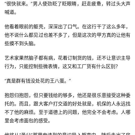
“很快就来。”男人使劲眨了眨眼睛，赶走疲惫，转过头大声
喊道。
他看着眼前的躯壳，深深出了口气。在这行干了这么多年，
他不说什么都见过也差不多了，但是这次的甲方真的让他有
些摸不到头脑。
艺术家果然脑子都有病，花着订制货的钱，还不让意识主导
行为，只能控制些微表情，这又和工厂货有什么区别？
“真是群有钱没处花的王八蛋。”
抱怨归抱怨，但只要钱给的够多，他还是很乐意接受这种委
托的。而且，跟大客户打交道的好处就是，机保的人永远找
不了他的麻烦。至于道德上的问题，他完全不会考虑。人哪
里会考虑面包的感受。
他将从“圣父”那里申请到的意识导入躯壳中，随后走出了房