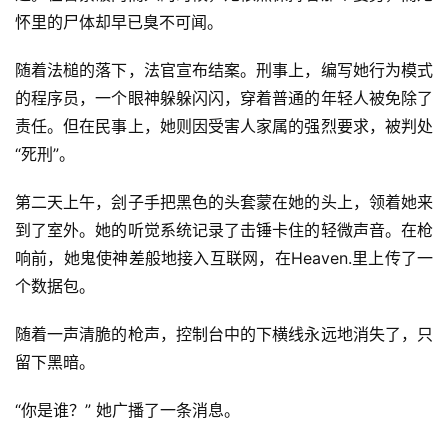
怀里的尸体却早已臭不可闻。
随着法槌的落下，法官宣布结案。刑事上，编写她行为模式
的程序员，一个眼神躲躲闪闪，穿着普通的年轻人被免除了
责任。但在民事上，她则因受害人家属的强烈要求，被判处
“死刑”。
第二天上午，刽子手把黑色的头套蒙在她的头上，领着她来
到了室外。她的听觉系统记录了击锤卡住的轻微声音。在枪
响前，她鬼使神差般地接入互联网，在Heaven.里上传了一
个数据包。
随着一声清脆的枪声，控制台中的下横线永远地消失了，只
留下黑暗。
“你是谁？” 她广播了一条消息。