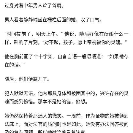
过身对着中年男人耸了耸肩。
男人看着静静端坐在栅栏后面的她，叹了口气。
零
重
“时间提前了，明天上午。” 他说，随后好像在酝酿什么一
力
样，斟酌了片刻，“对不起，孩子。愿上帝祝福你的灵魂。”
科
幻
他在胸前画了个十字架，自言自语一般嗫嚅道： “如果祂存
征
在的话。”
文
随后，他们便离开了。
投
稿
犯人默默无语，他为那具身体和被困其中的，兴许存在的灵
文
魂而感到惋惜。那本不是她的错，他想。
章
她仍然保持着那迷人的微笑。一周前，作为证物的她被领到
科
法庭上，面对法官的质问时也是如此。她没有办法回答被问
幻
登录
注册
及的复杂问题，所以她微笑着看着法官。