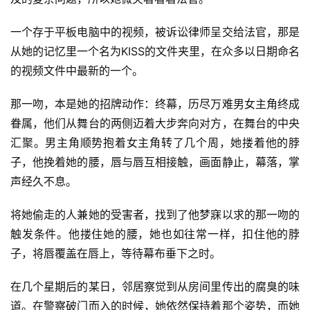
资
讯
一个存于平板电脑中的视频，被诉讼律师呈交给法官，那是
从她的记忆里一个名为KISS的文件夹里，在众多以日期命名
的视频文件中最新的一个。
主
题
那一吻，本是她的招牌动作：终幕，历尽万难男女主角终成
科
眷属，他们从舞台的两侧迈着大步奔向对方，在舞台的中央
幻
汇聚。男主角顺势抱着女主角转了几个周，她搂着他的脖
小
说
子，他挽着她的腰，唇与唇互相接触，画面静止，幕落，掌
库
声经久不息。
将她偷走的人兼她的受害者，找到了他梦寐以求的那一吻的
触发条件。他搂住她的腰，她也如往常一样，扣住他的脖
子，将唇覆盖在唇上，等待幕布垂下之时。
在几个星期后的某日，邻居察觉到从房间里传出的腐臭的味
道。在警察破门而入的时候，她依然保持着那个姿势，而她