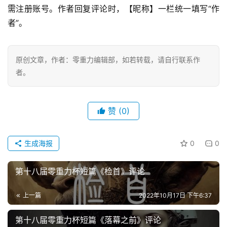
需注册账号。作者回复评论时，【昵称】一栏统一填写“作
者”。
科
幻
登录
注册
资
原创文章，作者：零重力编辑部，如若转载，请自行联系作
讯
者。
主
赞
(0)
题
科
幻
生成海报
0
0
小
说
第十八届零重力杯短篇《检首》评论
库
上一篇
2022年10月17日 下午6:37
第十八届零重力杯短篇《落幕之前》评论