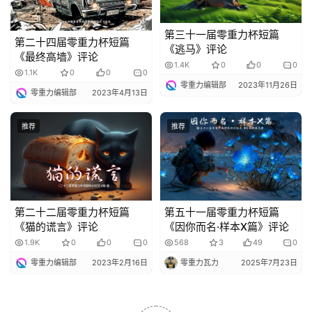
第三十一届零重力杯短篇
第二十四届零重力杯短篇
《逃马》评论
《最终高墙》评论
1.4K
0
0
0
1.1K
0
0
0
零重力编辑部
2023年11月26日
零重力编辑部
2023年4月13日
推荐
推荐
第二十二届零重力杯短篇
第五十一届零重力杯短篇
《猫的谎言》评论
《因你而名·样本X篇》评论
1.9K
0
0
0
568
3
49
0
零重力编辑部
2023年2月16日
零重力瓦力
2025年7月23日