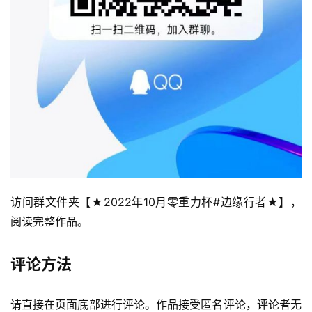
零
重
力
科
幻
访问群文件夹【★2022年10月零重力杯#边缘行者★】，
征
文
阅读完整作品。
投
评论方法
稿
文
请直接在页面底部进行评论。作品接受匿名评论，评论者无
章