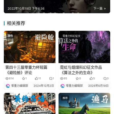
2022年10月19日 下午6:36
下一篇
相关推荐
推荐
零重力科幻征文
第四十三届零重力杯短篇
霓虹与烟煤科幻征文作品
《避险舱》评论
《算法之外的生命》
814
1
11
1
95
0
5
0
零重力编辑部
2024年12月2日
零重力编辑部
2026年6月19日
推荐
推荐