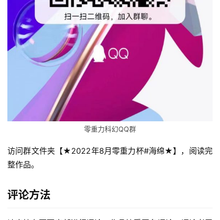
零
重
力
科
零重力科幻QQ群
幻
征
访问群文件夹【★2022年8月零重力杯#海绵★】，阅读完
文
整作品。
投
评论方法
稿
文