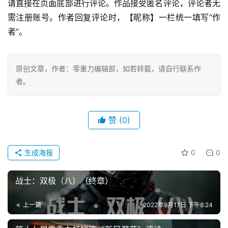
章
请直接在页面底部进行评论。作品接受匿名评论，评论者无
需注册账号。作者回复评论时，【昵称】一栏统一填写“作
科
者”。
幻
登录
注册
资
讯
原创文章，作者：零重力编辑部，如若转载，请自行联系作
者。
主
题
赞
(0)
科
幻
生成海报
0
0
小
说
库
战士：双极（八）（终章）
上一篇
2022年9月17日 下午8:24