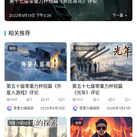
第十七届零重力杯短篇《新民翠花》评论
2022年9月19日 下午3:26
下一篇
相关推荐
推荐
零重力科幻征文
第五十届零重力杯短篇《外
第五十七届零重力杯短篇
星人游戏》评论
《光年》评论
498
2
45
0
504
0
0
1
零重力编辑部
2025年6月19日
零重力编辑部
2026年1月21日
零重力科幻征文
推荐