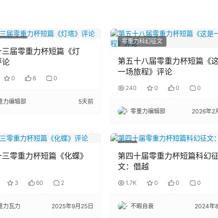
科幻征文
零重力科幻征文
十三届零重力杯短篇《灯
第五十八届零重力杯短篇《
评论
一场旅程》评论
0
6
0
240
0
0
0
重力编辑部
5天前
零重力编辑部
2026年2
推荐
十三零重力杯短篇《化蝶》
第四十届零重力杯短篇科幻
文：僭越
3
60
2
1.7K
0
0
0
重力瓦力
2025年9月25日
不暇自衰
2024年