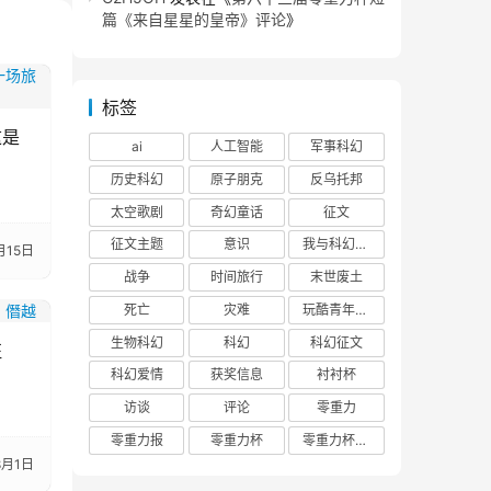
篇《来自星星的皇帝》评论
》
标签
这是
ai
人工智能
军事科幻
历史科幻
原子朋克
反乌托邦
太空歌剧
奇幻童话
征文
征文主题
意识
我与科幻的回忆
月15日
战争
时间旅行
末世废土
死亡
灾难
玩酷青年零重力联合征文
生物科幻
科幻
科幻征文
征
科幻爱情
获奖信息
衬衬杯
访谈
评论
零重力
零重力报
零重力杯
零重力杯评论
8月1日