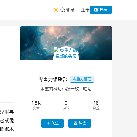
登录
注册
投稿
零重力编辑部
零重力管理
零重力科幻小编一枚，哈哈
1.8K
0
18
文章
评论
粉丝
那异乎寻
它就像
关注
私信
个抵御木