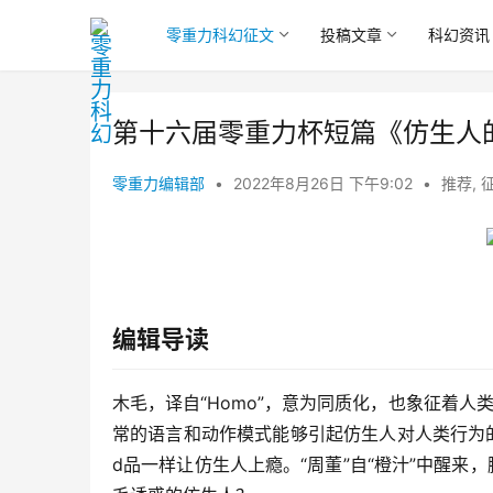
零重力科幻征文
投稿文章
科幻资讯
第十六届零重力杯短篇《仿生人
零重力编辑部
•
2022年8月26日 下午9:02
•
推荐
,
编辑导读
木毛，译自“Homo”，意为同质化，也象征着人
常的语言和动作模式能够引起仿生人对人类行为
d品一样让仿生人上瘾。“周董”自“橙汁”中醒