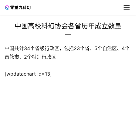
中国高校科幻协会各省历年成立数量
零
中国共计34个省级行政区，包括23个省、5个自治区、4个
重
力
直辖市、2个特别行政区
科
幻
[wpdatachart id=13]

征
文
投
稿
文
章