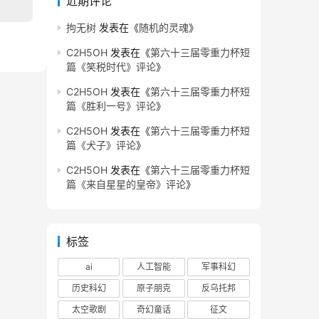
近期评论
拘无树
发表在《
随机的灵魂
》
C2H5OH
发表在《
第六十三届零重力杯短
篇《笑税时代》评论
》
C2H5OH
发表在《
第六十三届零重力杯短
篇《胜利一号》评论
》
C2H5OH
发表在《
第六十三届零重力杯短
篇《犬子》评论
》
C2H5OH
发表在《
第六十三届零重力杯短
篇《来自星星的皇帝》评论
》
标签
ai
人工智能
军事科幻
历史科幻
原子朋克
反乌托邦
太空歌剧
奇幻童话
征文