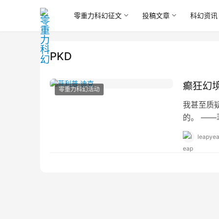
零重力科幻征文
投稿文章
科幻资讯
PKD
癫狂幻境
零重力科幻活动
我甚至质
的。 ——菲
物，共出版
leapyea