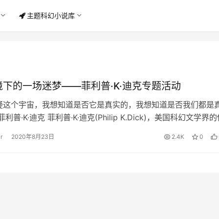
主题科幻小说库
下的一场迷梦——菲利普·K·迪克专题活动
疑这个宇宙，我想知道是否它是真实的，我想知道是否我们都是
利普·K·迪克 菲利普·K·迪克(Philip K.Dick)，美国科幻文学界
过4…
r
2020年8月23日
2.4K
0