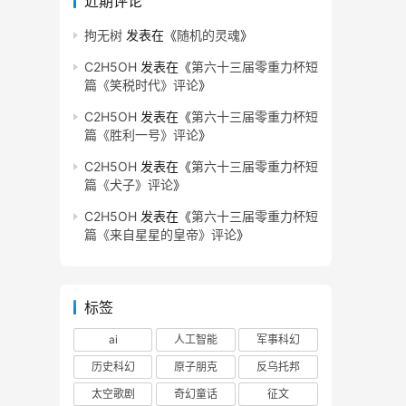
近期评论
拘无树
发表在《
随机的灵魂
》
C2H5OH
发表在《
第六十三届零重力杯短
篇《笑税时代》评论
》
C2H5OH
发表在《
第六十三届零重力杯短
篇《胜利一号》评论
》
C2H5OH
发表在《
第六十三届零重力杯短
篇《犬子》评论
》
C2H5OH
发表在《
第六十三届零重力杯短
篇《来自星星的皇帝》评论
》
标签
ai
人工智能
军事科幻
历史科幻
原子朋克
反乌托邦
太空歌剧
奇幻童话
征文