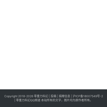
科
幻
登录
注册
资
讯
主
题
科
幻
小
说
库
Copyright 2018-2026 零重力科幻 |
投稿
|
捐赠信息
|
沪ICP备18007549号-2
|
零重力科幻QQ频道
本站所有的文字，图片均为原作者所有。