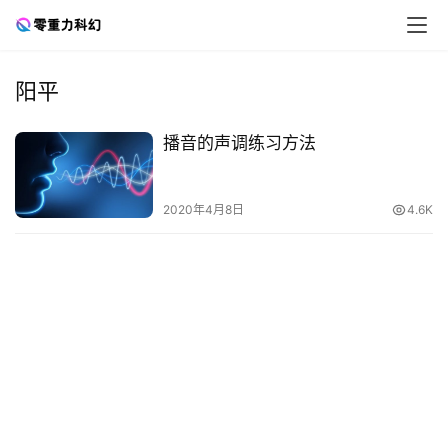
阳平
零
播音的声调练习方法
重
力
科
2020年4月8日
4.6K
幻
征
文
投
稿
文
章