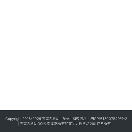
科
幻
登录
注册
资
讯
主
题
科
幻
小
说
库
Copyright 2018-2026 零重力科幻 |
投稿
|
捐赠信息
|
沪ICP备18007549号-2
|
零重力科幻QQ频道
本站所有的文字，图片均为原作者所有。