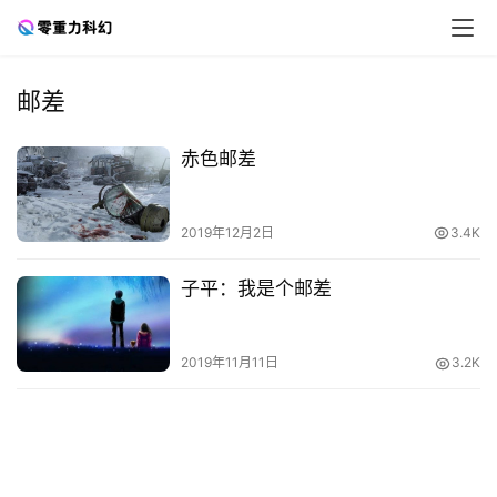
邮差
零
赤色邮差
重
力
科
2019年12月2日
3.4K
幻
征
子平：我是个邮差
文
2019年11月11日
3.2K
投
稿
文
章