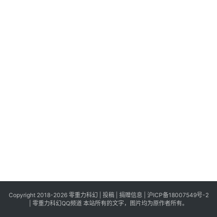
科
幻
登录
注册
资
讯
主
题
科
幻
小
说
库
Copyright 2018-2026 零重力科幻 |
投稿
|
捐赠信息
|
沪ICP备18007549号-2
|
零重力科幻QQ频道
本站所有的文字，图片均为原作者所有。