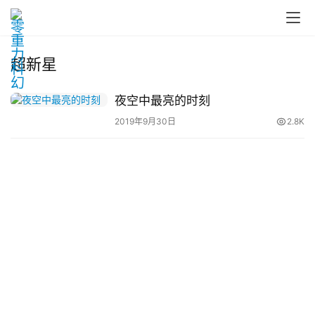
超新星
零
夜空中最亮的时刻
重
2019年9月30日
2.8K
力
科
幻
征
文
投
稿
文
章