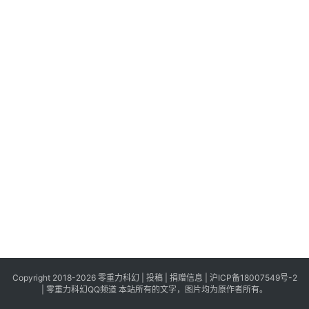
科
幻
登录
注册
资
讯
主
题
科
幻
小
说
库
Copyright 2018-2026 零重力科幻 |
投稿
|
捐赠信息
|
沪ICP备18007549号-2
|
零重力科幻QQ频道
本站所有的文字，图片均为原作者所有。