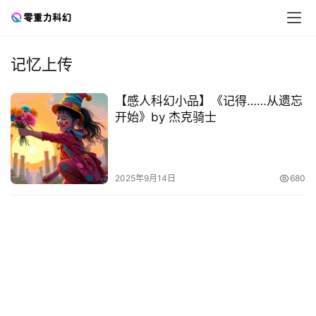
记忆上传
零
【感人科幻小品】《记得……从遗忘
重
开始》by 杰克骑士
力
科
幻
2025年9月14日
680
征
文
投
稿
文
章