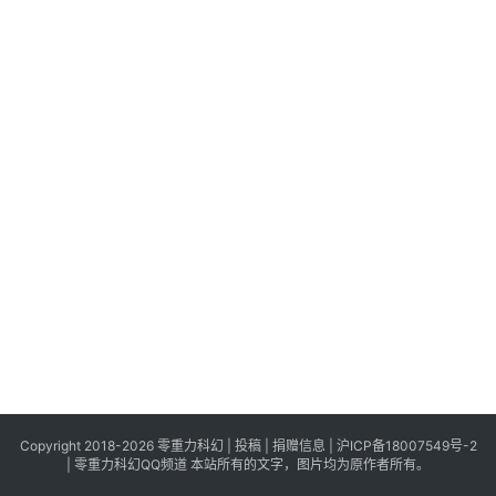
科
幻
登录
注册
资
讯
主
题
科
幻
小
说
库
Copyright 2018-2026 零重力科幻 |
投稿
|
捐赠信息
|
沪ICP备18007549号-2
|
零重力科幻QQ频道
本站所有的文字，图片均为原作者所有。