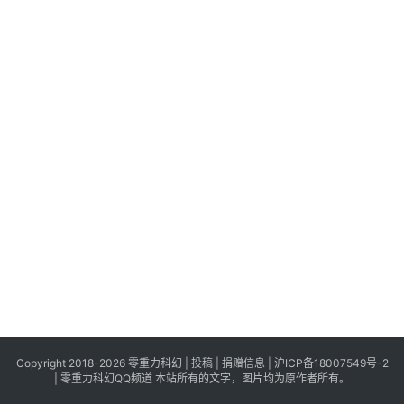
科
幻
登录
注册
资
讯
主
题
科
幻
小
说
库
Copyright 2018-2026 零重力科幻 |
投稿
|
捐赠信息
|
沪ICP备18007549号-2
|
零重力科幻QQ频道
本站所有的文字，图片均为原作者所有。