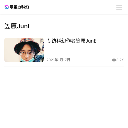
笠原JunE
零
专访科幻作者笠原JunE
重
力
科
2021年1月17日
3.2K
幻
征
文
投
稿
文
章