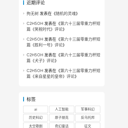
近期评论
拘无树
发表在《
随机的灵魂
》
C2H5OH
发表在《
第六十三届零重力杯短
篇《笑税时代》评论
》
C2H5OH
发表在《
第六十三届零重力杯短
篇《胜利一号》评论
》
C2H5OH
发表在《
第六十三届零重力杯短
篇《犬子》评论
》
C2H5OH
发表在《
第六十三届零重力杯短
篇《来自星星的皇帝》评论
》
标签
ai
人工智能
军事科幻
历史科幻
原子朋克
反乌托邦
太空歌剧
奇幻童话
征文