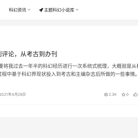
科幻资讯
主题科幻小说库
到评论，从考古到办刊
河流 要将我过去一年半的科幻经历进行一次系统式梳理，大概就是从
过程中基于科幻界现状投入到考古和主编杂志后所做的一些事情。
以做的事情很多，列个十几…
2021年4月29日
2.3K
0