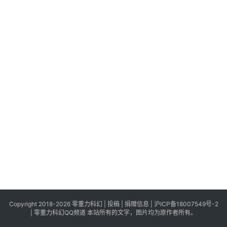
科
幻
登录
注册
资
讯
主
题
科
幻
小
说
库
Copyright 2018-2026 零重力科幻 |
投稿
|
捐赠信息
|
沪ICP备18007549号-2
|
零重力科幻QQ频道
本站所有的文字，图片均为原作者所有。