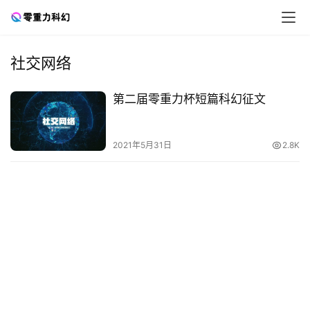
社交网络
零
第二届零重力杯短篇科幻征文
重
力
科
2021年5月31日
2.8K
幻
征
文
投
稿
文
章