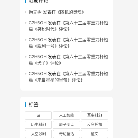
近期评论
拘无树
发表在《
随机的灵魂
》
C2H5OH
发表在《
第六十三届零重力杯短
篇《笑税时代》评论
》
C2H5OH
发表在《
第六十三届零重力杯短
篇《胜利一号》评论
》
C2H5OH
发表在《
第六十三届零重力杯短
篇《犬子》评论
》
C2H5OH
发表在《
第六十三届零重力杯短
篇《来自星星的皇帝》评论
》
标签
ai
人工智能
军事科幻
历史科幻
原子朋克
反乌托邦
太空歌剧
奇幻童话
征文