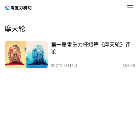
摩天轮
零
第一届零重力杯短篇《摩天轮》评
重
论
力
科
2021年5月17日
2.0K
幻
征
文
投
稿
文
章