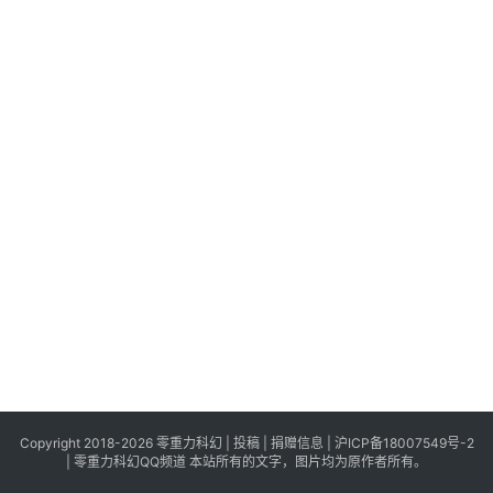
科
幻
登录
注册
资
讯
主
题
科
幻
小
说
库
Copyright 2018-2026 零重力科幻 |
投稿
|
捐赠信息
|
沪ICP备18007549号-2
|
零重力科幻QQ频道
本站所有的文字，图片均为原作者所有。