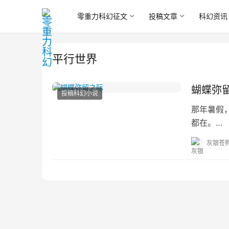
零重力科幻征文
投稿文章
科幻资讯
平行世界
蝴蝶弥
投稿科幻小说
那年暑假
都在。
（声明：
灰银苍
联想）