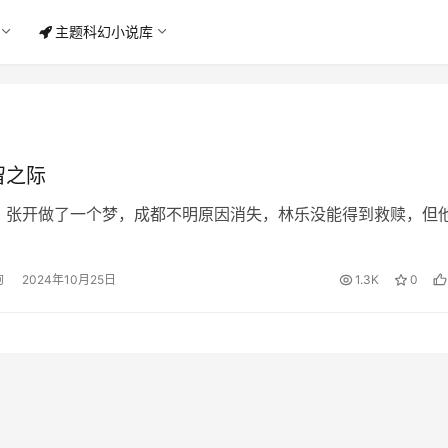
主题科幻小说库
留之际
，张开做了一个梦，成都不明原因消失，林乐没能得到救赎，但
故事中一切时间地点人物均为虚构，不含隐喻讽喻，不影射现实
狗
2024年10月25日
1.3K
0