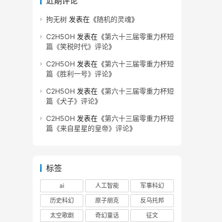
近期评论
拘无树
发表在《
随机的灵魂
》
C2H5OH
发表在《
第六十三届零重力杯短
篇《笑税时代》评论
》
C2H5OH
发表在《
第六十三届零重力杯短
篇《胜利一号》评论
》
C2H5OH
发表在《
第六十三届零重力杯短
篇《犬子》评论
》
C2H5OH
发表在《
第六十三届零重力杯短
篇《来自星星的皇帝》评论
》
标签
ai
人工智能
军事科幻
历史科幻
原子朋克
反乌托邦
太空歌剧
奇幻童话
征文