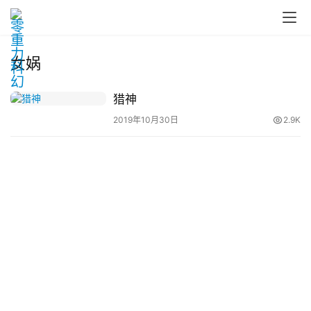
女娲
零
猎神
重
2019年10月30日
2.9K
力
科
幻
征
文
投
稿
文
章