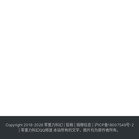
科
幻
登录
注册
资
讯
主
题
科
幻
小
说
库
Copyright 2018-2026 零重力科幻 |
投稿
|
捐赠信息
|
沪ICP备18007549号-2
|
零重力科幻QQ频道
本站所有的文字，图片均为原作者所有。