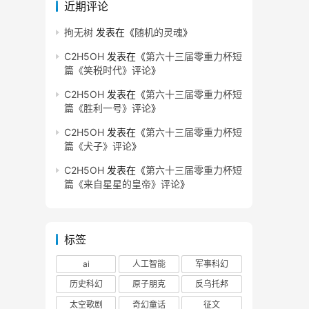
近期评论
拘无树
发表在《
随机的灵魂
》
C2H5OH
发表在《
第六十三届零重力杯短
篇《笑税时代》评论
》
C2H5OH
发表在《
第六十三届零重力杯短
篇《胜利一号》评论
》
C2H5OH
发表在《
第六十三届零重力杯短
篇《犬子》评论
》
C2H5OH
发表在《
第六十三届零重力杯短
篇《来自星星的皇帝》评论
》
标签
ai
人工智能
军事科幻
历史科幻
原子朋克
反乌托邦
太空歌剧
奇幻童话
征文