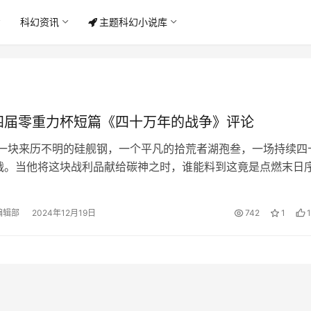
科幻资讯
主题科幻小说库
四届零重力杯短篇《四十万年的战争》评论
 一块来历不明的硅舰钢，一个平凡的拾荒者湖孢叁，一场持续四
战。当他将这块战利品献给碳神之时，谁能料到这竟是点燃末日
拼图？此刻，天空中闪烁的微光，…
编辑部
2024年12月19日
742
1