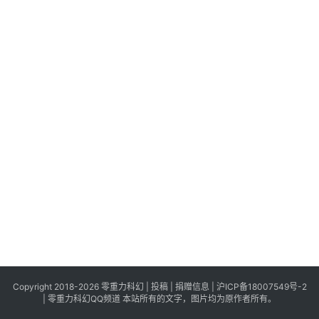
科
幻
登录
注册
资
讯
主
题
科
幻
小
说
库
Copyright 2018-2026 零重力科幻 |
投稿
|
捐赠信息
|
沪ICP备18007549号-2
|
零重力科幻QQ频道
本站所有的文字，图片均为原作者所有。