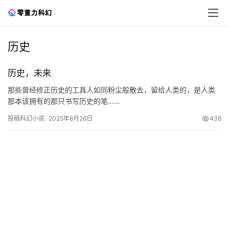
历史
零
历史，未来
重
那些曾经修正历史的工具人如同粉尘般散去，留给人类的，是人类
力
那本该拥有的那只书写历史的笔……
科
幻
投稿科幻小说
2025年8月26日
438
征
文
投
稿
文
章