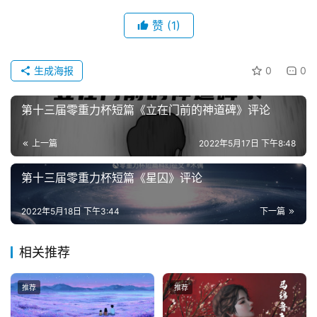
资
讯
赞
(1)
生成海报
0
0
主
题
第十三届零重力杯短篇《立在门前的神道碑》评论
科
幻
小
上一篇
2022年5月17日 下午8:48
说
第十三届零重力杯短篇《星囚》评论
库
2022年5月18日 下午3:44
下一篇
相关推荐
推荐
推荐