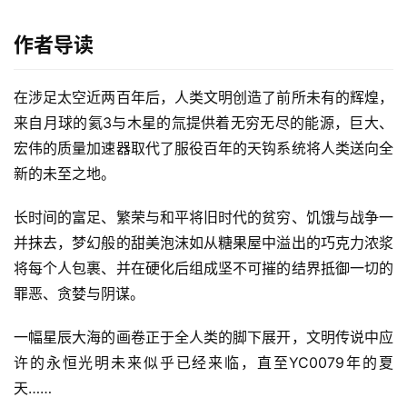
作者导读
在涉足太空近两百年后，人类文明创造了前所未有的辉煌，
来自月球的氦3与木星的氚提供着无穷无尽的能源，巨大、
宏伟的质量加速器取代了服役百年的天钩系统将人类送向全
新的未至之地。
长时间的富足、繁荣与和平将旧时代的贫穷、饥饿与战争一
并抹去，梦幻般的甜美泡沫如从糖果屋中溢出的巧克力浓浆
将每个人包裹、并在硬化后组成坚不可摧的结界抵御一切的
罪恶、贪婪与阴谋。
一幅星辰大海的画卷正于全人类的脚下展开，文明传说中应
许的永恒光明未来似乎已经来临，直至YC0079年的夏
天……