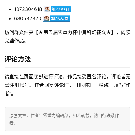
1072304618
630582320
零
重
访问群文件夹【★第五届零重力杯中篇科幻征文★】，阅读
力
完整作品。
科
幻
评论方法
征
文
请直接在页面底部进行评论。作品接受匿名评论，评论者无
投
需注册账号。作者回复评论时，【昵称】一栏统一填写“作
稿
者”。
文
章
原创文章，作者：零重力编辑部，如若转载，请自行联系作
科
者。
幻
登录
注册