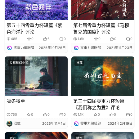
第五十四零重力杯短篇《紫
第七届零重力杯短篇《马穆
色海洋》评论
鲁克的国度》评论
485
0
6
0
1.6K
0
0
0
零重力编辑部
2025年10月25日
零重力编辑部
2021年11月23日
投稿科幻小说
推荐
凛冬将至
第三十四届零重力杯短篇
《我们称之为爱》评论
750
0
0
0
1.1K
0
0
0
洑式
2025年11月1日
零重力编辑部
2024年2月19日
推荐
推荐