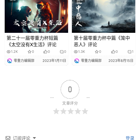
第二十一届零重力杯短篇
第十届零重力杯中篇《笼中
《太空没有X生活》评论
恶人》评论
1.2K
0
0
0
1.3K
0
0
1
零重力编辑部
2023年1月11日
零重力编辑部
2023年8月15日
0
文章评分
订阅评论
登录