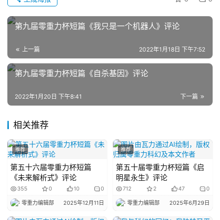
幻
登录
注册
资
第九届零重力杯短篇《我只是一个机器人》评论
讯
上一篇
2022年1月18日 下午7:52
第九届零重力杯短篇《自杀基因》评论
主
题
科
2022年1月20日 下午8:41
下一篇
幻
小
相关推荐
说
库
推荐
推荐
第五十六届零重力杯短篇
第五十届零重力杯短篇《启
《未来解析式》评论
明星永生》评论
355
0
10
0
712
2
47
0
零重力编辑部
2025年12月11日
零重力编辑部
2025年6月29日