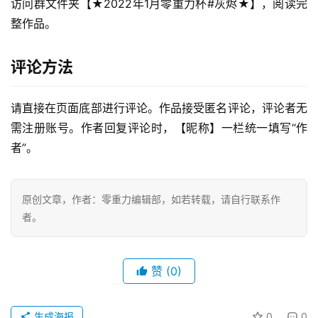
访问群文件夹【★2022年1月零重力杯#灰烬★】，阅读完
整作品。
评论方法
零
重
请直接在页面底部进行评论。作品接受匿名评论，评论者无
力
需注册账号。作者回复评论时，【昵称】一栏统一填写“作
科
者”。
幻
征
文
原创文章，作者：零重力编辑部，如若转载，请自行联系作
者。
投
稿
文
赞
(0)
章
生成海报
0
0
科