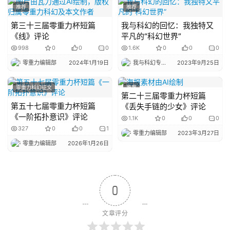
推荐
推荐
第三十三届零重力杯短篇
我与科幻的回忆：我独特又
《线》评论
平凡的“科幻世界”
998
0
0
0
1.6K
0
0
0
零重力编辑部
2024年1月19日
我与科幻专栏小编
2023年9月25日
零重力科幻征文
推荐
第二十三届零重力杯短篇
第五十七届零重力杯短篇
《丢失手链的少女》评论
《一阶拓扑意识》评论
1.1K
0
0
0
327
0
0
1
零重力编辑部
2023年3月27日
零重力编辑部
2026年1月26日
0
文章评分