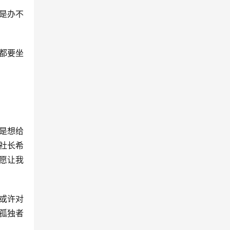
是办不
都要坐
。
。
是想给
社长希
愿让我
或许对
孤独者