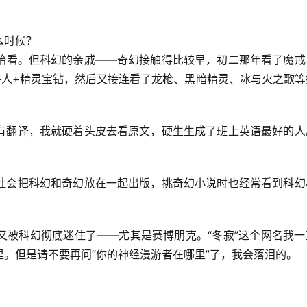
么时候？
始看。但科幻的亲戚——奇幻接触得比较早，初二那年看了魔戒
特人+精灵宝钻，然后又接连看了龙枪、黑暗精灵、冰与火之歌等
有翻译，我就硬着头皮去看原文，硬生生成了班上英语最好的人
社会把科幻和奇幻放在一起出版，挑奇幻小说时也经常看到科幻
又被科幻彻底迷住了——尤其是赛博朋克。“冬寂”这个网名我一
。但是请不要再问“你的神经漫游者在哪里”了，我会落泪的。