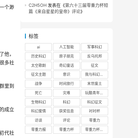
C2H5OH
发表在《
第六十三届零重力杯短
一个渺
篇《来自星星的皇帝》评论
》
标签
ai
人工智能
军事科幻
了他，
历史科幻
原子朋克
反乌托邦
很多社
太空歌剧
奇幻童话
征文
征文主题
意识
我与科幻的回忆
战争
时间旅行
末世废土
群里到
死亡
灾难
玩酷青年零重力联合征文
生物科幻
科幻
科幻征文
的成立
科幻爱情
获奖信息
衬衬杯
访谈
评论
零重力
零重力报
零重力杯
零重力杯评论
初代社