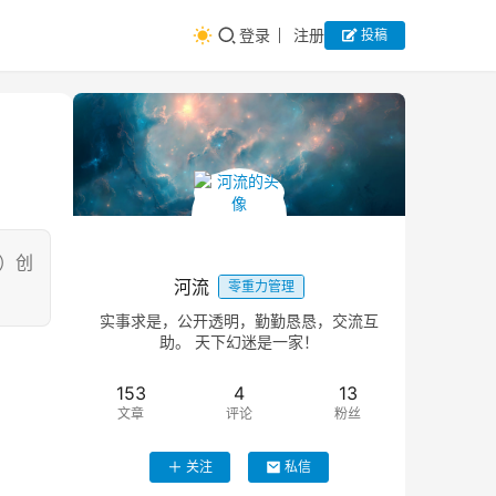
登录
注册
投稿
）创
河流
零重力管理
实事求是，公开透明，勤勤恳恳，交流互
助。 天下幻迷是一家！
153
4
13
文章
评论
粉丝
关注
私信