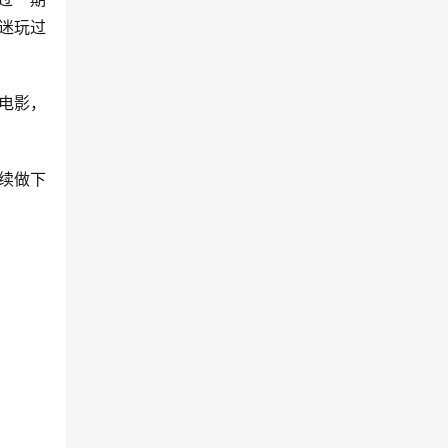
迷玩过
电影，
续做下