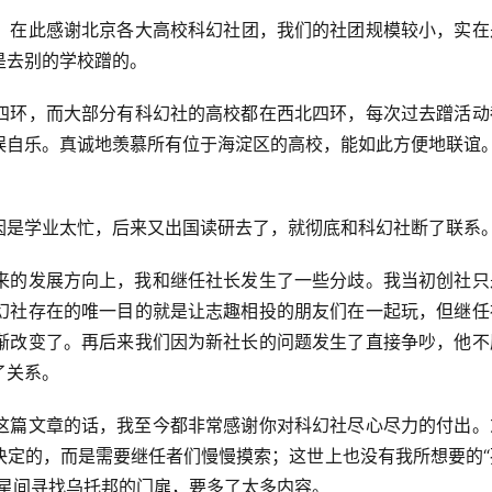
，在此感谢北京各大高校科幻社团，我们的社团规模较小，实在
是去别的学校蹭的。
四环，而大部分有科幻社的高校都在西北四环，每次过去蹭活动
娱自乐。真诚地羡慕所有位于海淀区的高校，能如此方便地联谊
因是学业太忙，后来又出国读研去了，就彻底和科幻社断了联系
来的发展方向上，我和继任社长发生了一些分歧。我当初创社只
幻社存在的唯一目的就是让志趣相投的朋友们在一起玩，但继任
渐改变了。再后来我们因为新社长的问题发生了直接争吵，他不
了关系。
这篇文章的话，我至今都非常感谢你对科幻社尽心尽力的付出。
决定的，而是需要继任者们慢慢摸索；这世上也没有我所想要的“
群星间寻找乌托邦的门扉，要多了太多内容。