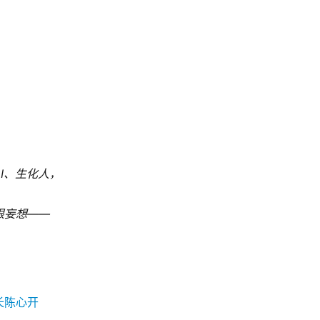
，
I、生化人，
限妄想——
。