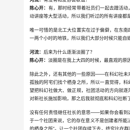
陈心开：
有，那时经常带着社员们一起去蹭活动
动讲座等大型活动，所以我们听过的所有讲座都
唯一可惜的是北工大位置实在过于偏僻，在东南
一两个小时的地铁，所以我们大部分时候只能自
河流：
后来为什么逐渐淡圈了？
陈心开：
淡圈是在我上大四的时候，最直观的原
除此之外，还有其他的一些原因——在科幻社未
孤独的阿宅们找个栖身之所，所以一直觉得，科
望把科幻社做大、做正规，社团活动的方向就逐
对新社长施加影响，那之后我就彻底和科幻社断
没有任何责怪继任社长的意思——如果你会看到
于一个社团来说，它的存在意义不是创建者所能
的栖身之所”。让一个社团存续下去，终究比在