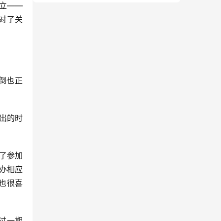
立——
对了关
料倒也正
出的时
了参加
举办相应
也很喜
过一期