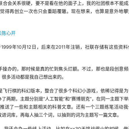
联合会关系很硬，要不是看在他的面子上，我的社团根本不能成
觉得再创立一次也只会重蹈覆辙。现在想来，也算是意外地攀
999年10月12日，后来在2011年注销，社联存储有这些资
手操办的，那时候是真的忙到焦头烂额。不过，那也是段创意频
，很多活动都是我自己想出来的。
是飞行棋的科幻版本，整合了很多个科幻小游戏，依稀记得是为
了两期，主题分别是“人工智能”和“赛博朋克”，在同一主题下
推送了一些和主题相关的科普文章。还有一个三题练笔活动我
放进词库，再每人抽三个词，以抽到的词为主题写一篇文章。
，我还会办一些线上活动，比如在xx30天挑战很火的时候，做