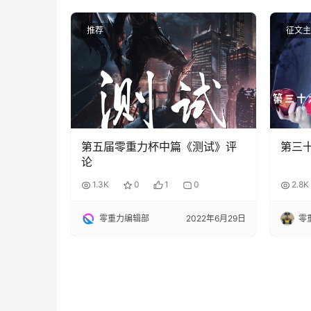
推荐
征文主
第五届零重力杯中篇《测试》评
第三
论
1.3K
0
1
0
2.8K
零重力编辑部
2022年6月29日
零