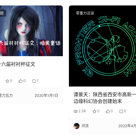
题
零重力访谈
十六届衬衬杯征文
0
0
1
谭景天：陕西省西安市高新
重力瓦力
2020年1月1日
边缘科幻协会创建始末
2.3K
0
0
0
河流
2022年4