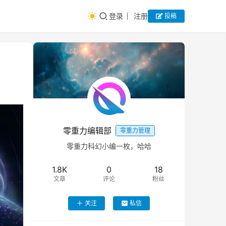
登录
注册
投稿
零重力编辑部
零重力管理
零重力科幻小编一枚，哈哈
1.8K
0
18
文章
评论
粉丝
关注
私信