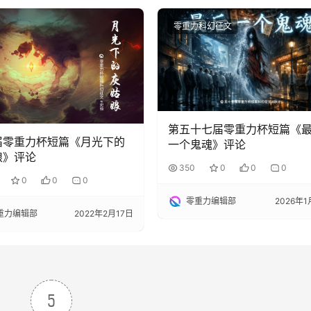
零重力科幻征文
第五十七届零重力杯短篇《
届零重力杯短篇《月光下的
一个鬼魂》评论
娘》评论
350
0
0
0
0
0
0
零重力编辑部
2026年1
重力编辑部
2022年2月17日
5