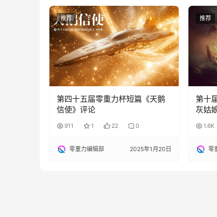
推荐
推荐
第四十五届零重力杯短篇《天鹅
第十
信使》评论
灰姑
911
1
22
0
1.6K
零重力编辑部
2025年1月20日
零