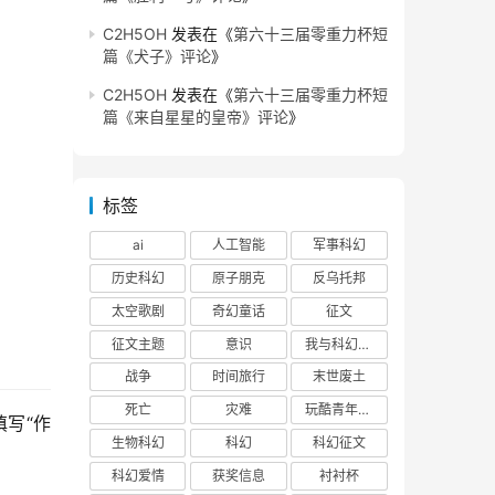
C2H5OH
发表在《
第六十三届零重力杯短
篇《犬子》评论
》
C2H5OH
发表在《
第六十三届零重力杯短
篇《来自星星的皇帝》评论
》
标签
ai
人工智能
军事科幻
历史科幻
原子朋克
反乌托邦
太空歌剧
奇幻童话
征文
征文主题
意识
我与科幻的回忆
战争
时间旅行
末世废土
死亡
灾难
玩酷青年零重力联合征文
写“作
生物科幻
科幻
科幻征文
科幻爱情
获奖信息
衬衬杯