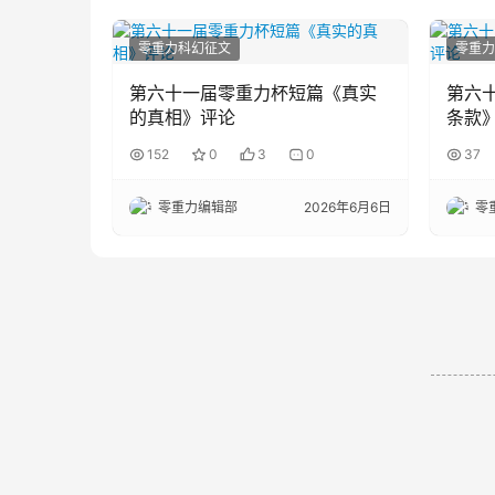
零重力科幻征文
零重力
第六十一届零重力杯短篇《真实
第六
的真相》评论
条款
152
0
3
0
37
零重力编辑部
2026年6月6日
零