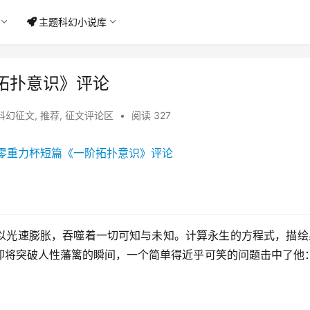
主题科幻小说库
拓扑意识》评论
科幻征文
,
推荐
,
征文评论区
•
阅读 327
以光速膨胀，吞噬着一切可知与未知。计算永生的方程式，描绘
即将突破人性藩篱的瞬间，一个简单得近乎可笑的问题击中了他：