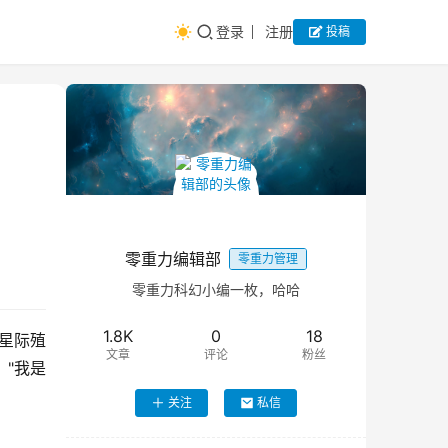
登录
注册
投稿
零重力编辑部
零重力管理
零重力科幻小编一枚，哈哈
1.8K
0
18
星际殖
文章
评论
粉丝
"我是
关注
私信