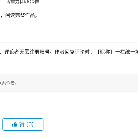
零重力科幻QQ群
】，阅读完整作品。
，评论者无需注册账号。作者回复评论时，【昵称】一栏统一填
联系作者。
赞
(0)