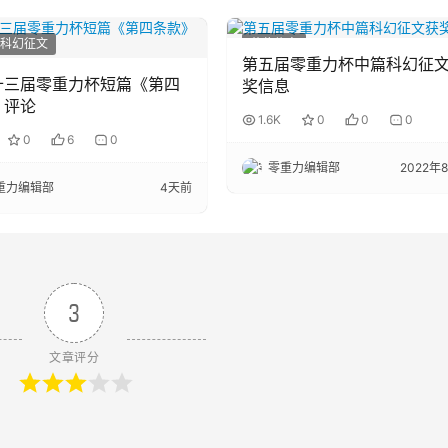
科幻征文
获奖信息
第五届零重力杯中篇科幻征
十三届零重力杯短篇《第四
奖信息
》评论
1.6K
0
0
0
0
6
0
零重力编辑部
2022年
重力编辑部
4天前
3
文章评分