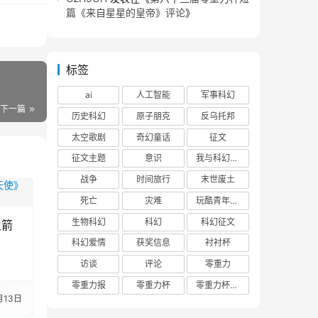
篇《来自星星的皇帝》评论
》
标签
ai
人工智能
军事科幻
下一篇
历史科幻
原子朋克
反乌托邦
太空歌剧
奇幻童话
征文
征文主题
意识
我与科幻的回忆
战争
时间旅行
末世废土
死亡
灾难
玩酷青年零重力联合征文
生物科幻
科幻
科幻征文
火箭
科幻爱情
获奖信息
衬衬杯
访谈
评论
零重力
零重力报
零重力杯
零重力杯评论
月13日