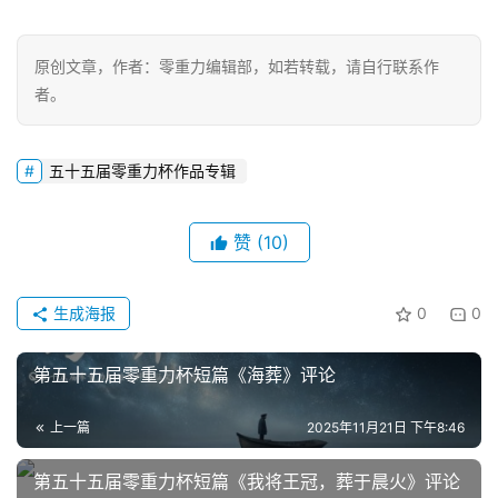
文
投
原创文章，作者：零重力编辑部，如若转载，请自行联系作
稿
者。
文
章
五十五届零重力杯作品专辑
科
幻
登录
注册
赞
(10)
资
讯
生成海报
0
0
主
第五十五届零重力杯短篇《海葬》评论
题
科
上一篇
2025年11月21日 下午8:46
幻
小
第五十五届零重力杯短篇《我将王冠，葬于晨火》评论