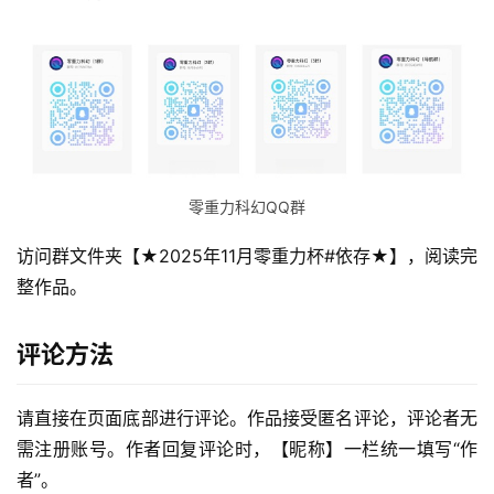
零重力科幻QQ群
访问群文件夹【★2025年11月零重力杯#依存★】，阅读完
整作品。
零
评论方法
重
力
科
请直接在页面底部进行评论。作品接受匿名评论，评论者无
幻
需注册账号。作者回复评论时，【昵称】一栏统一填写“作
征
者”。