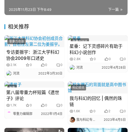
说
库
2025年11月23日 下午8:49
下一篇
相关推荐
零重力访谈
零重力访谈
星垂：记下灵感碎片有助于
专访姜振宇：浙江大学科幻
科幻小说创作
协会2009年口述史
2.8K
0
0
0
2.1K
0
0
0
河流
2022年4月28日
河流
2022年3月30日
推荐
科幻资讯
第八届零重力杯短篇《遗世
我与科幻的回忆 | 偶然的珠
子》评论
链
1.7K
0
0
0
1.6K
0
2
0
零重力编辑部
2022年1月4日
我与科幻专栏小编
2023年4月5日