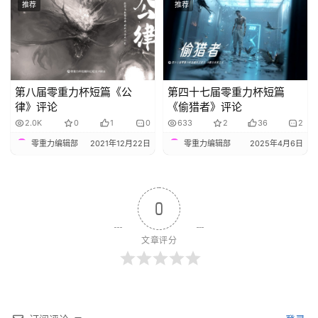
推荐
推荐
第八届零重力杯短篇《公
第四十七届零重力杯短篇
律》评论
《偷猎者》评论
2.0K
0
1
0
633
2
36
2
零重力编辑部
2021年12月22日
零重力编辑部
2025年4月6日
0
文章评分