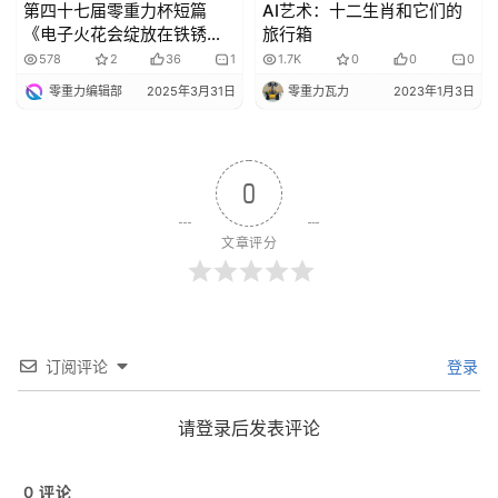
第四十七届零重力杯短篇
AI艺术：十二生肖和它们的
《电子火花会绽放在铁锈丛
旅行箱
中吗》评论
578
2
36
1
1.7K
0
0
0
零重力编辑部
2025年3月31日
零重力瓦力
2023年1月3日
0
文章评分
订阅评论
登录
请登录后发表评论
0
评论