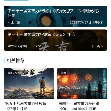
第五十一届零重力杯短篇《核弹男孩2：造出时光机》
主
评论
题
上一篇
2025年7月27日 下午9:21
科
幻
第五十一届零重力杯短篇《天肓》评论
小
说
2025年7月28日 下午9:01
下一篇
库
相关推荐
零重力科幻征文
推荐
第五十八届零重力杯短篇
第四十七届零重力杯短篇
《归家》评论
《One last kiss》评论