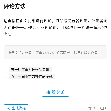
评论方法
零
重
力
请直接在页面底部进行评论。作品接受匿名评论，评论者无
科
需注册账号。作者回复评论时，【昵称】一栏统一填写“作
幻
者”。
征
文
原创文章，作者：零重力瓦力，如若转载，请自行联系作者。
投
稿
文
五十届零重力杯作品专辑
章
五十一届零重力杯作品专辑
科
赞
(48)
幻
登录
注册
资
讯
生成海报
3
0