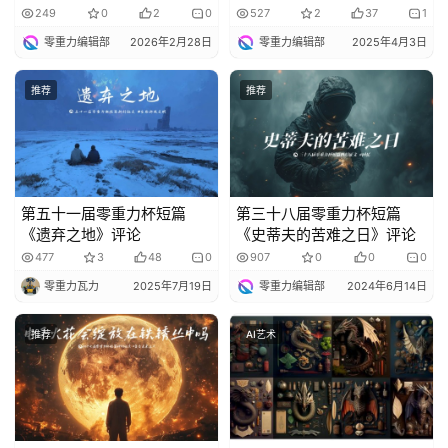
249
0
2
0
527
2
37
1
零重力编辑部
2026年2月28日
零重力编辑部
2025年4月3日
推荐
推荐
第五十一届零重力杯短篇
第三十八届零重力杯短篇
《遗弃之地》评论
《史蒂夫的苦难之日》评论
477
3
48
0
907
0
0
0
零重力瓦力
2025年7月19日
零重力编辑部
2024年6月14日
推荐
AI艺术