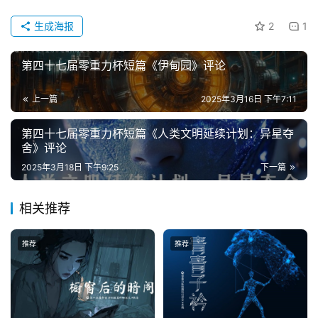
文
章
生成海报
2
1
科
第四十七届零重力杯短篇《伊甸园》评论
幻
登录
注册
资
上一篇
2025年3月16日 下午7:11
讯
第四十七届零重力杯短篇《人类文明延续计划：异星夺
舍》评论
主
2025年3月18日 下午9:25
下一篇
题
科
相关推荐
幻
小
推荐
推荐
说
库