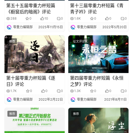
第五十五届零重力杯短篇
第十三届零重力杯短篇《青
《橱窗后的暗阁》评论
青子衿》评论
288
0
10
0
1.6K
0
0
0
零重力编辑部
2025年11月15日
零重力编辑部
2022年5月20日
推荐
征文评论区
第十届零重力杯短篇《逐
第四届零重力杯短篇《永恒
日》评论
之梦》评论
1.7K
0
0
0
1.3K
0
0
0
零重力编辑部
2022年2月22日
零重力编辑部
2021年8月11日
推荐
推荐