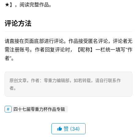
★】，阅读完整作品。
评论方法
请直接在页面底部进行评论。作品接受匿名评论，评论者无
需注册账号。作者回复评论时，【昵称】一栏统一填写“作
者”。
零
重
力
原创文章，作者：零重力编辑部，如若转载，请自行联系作
科
者。
幻
征
文
四十七届零重力杯作品专辑
投
赞
(34)
稿