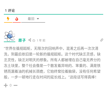
1
评论
最旧
原子
1 年 前
“世界在循规蹈矩，无限次的回响声中，混淆之后再一次次清
洗，到最后依旧是一轮新的循规蹈矩。这个时代缺乏灵感，缺
乏灵性，缺乏对明天的想象。所有人都被埋在自己毫无养分的
冻土块里，整个社会像是一个散发着异响的、笨重的、满是铁
锈而漏着油的机械长颈鹿，它始终耷拉着脑袋，没有任何希望
般，一步一顿地行走在时间的延长线上。”这段话写得真棒！
0