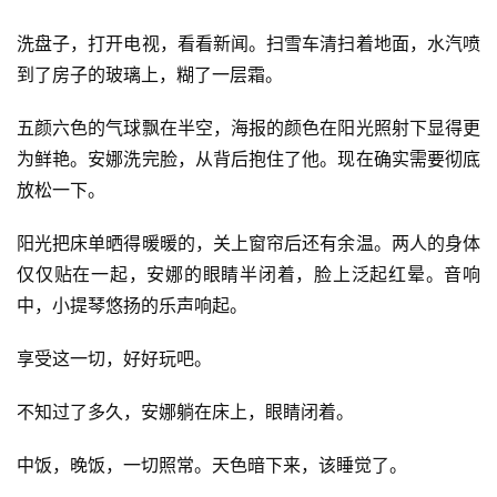
洗盘子，打开电视，看看新闻。扫雪车清扫着地面，水汽喷
零
到了房子的玻璃上，糊了一层霜。
重
力
五颜六色的气球飘在半空，海报的颜色在阳光照射下显得更
科
为鲜艳。安娜洗完脸，从背后抱住了他。现在确实需要彻底
幻
放松一下。
征
文
阳光把床单晒得暖暖的，关上窗帘后还有余温。两人的身体
仅仅贴在一起，安娜的眼睛半闭着，脸上泛起红晕。音响
投
中，小提琴悠扬的乐声响起。
稿
文
享受这一切，好好玩吧。
章
不知过了多久，安娜躺在床上，眼睛闭着。
科
幻
登录
注册
中饭，晚饭，一切照常。天色暗下来，该睡觉了。
资