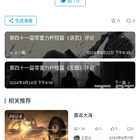
赞
(1)
生成海报
0
0
第四十一届零重力杯短篇《语农》评论
上一篇
2024年9月22日 下午8:30
第四十一届零重力杯短篇《无题》评论
2024年9月24日 下午8:58
下一篇
相关推荐
重返大海
科幻小说
投稿科幻小说
1.3K
0
3
0
土豆山
2024年9月11日