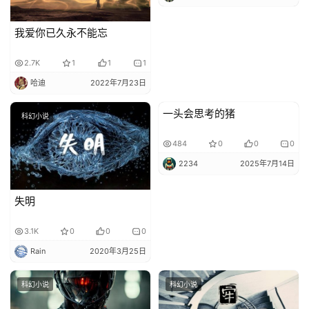
我爱你已久永不能忘
2.7K
1
1
1
哈迪
2022年7月23日
一头会思考的猪
科幻小说
投稿科幻小说
484
0
0
0
2234
2025年7月14日
失明
3.1K
0
0
0
Rain
2020年3月25日
科幻小说
科幻小说