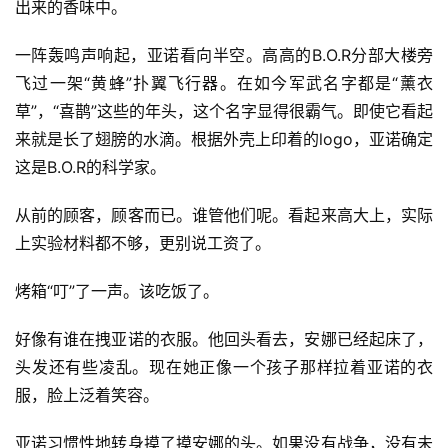
出来的香味中。
一阵轰鸣声响起，亚诺看向半空。高高的B.O.R分部大楼旁
飞过一架“黄蜂”扑翼飞行器。在如今军武名字都是“薰衣
草”，“喜鹊”这些的年头，这个名字显得很霸气。即使它看起
来就是长了翅膀的水滴。根据外壳上印着的logo，亚诺确定
这是B.O.R的科学家。
从前的顾客，顾客而已。谁管他们呢。看起来高大上，实际
上实验材料都不够，更别说工资了。
烤箱“叮”了一声。该吃饭了。
好像有谁在拽亚诺的衣服。他回头看去，安娜已经起床了，
头发还有些凌乱。现在她正像一个孩子那样拉着亚诺的衣
服，脸上泛着笑容。
亚诺习惯性地转身摸了摸安娜的头。如果没有战争，没有未