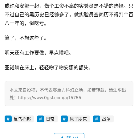
讯
或许和安娜一起，做个工资不高的实验员是不错的选择。只
不过自己的黑历史已经够多了，做实验员查简历不得判个百
八十年的，倒吃亏。
主
题
算了，不想这些了。
科
幻
明天还有工作要做，早点睡吧。
小
说
亚诺躺在床上，轻轻吻了吻安娜的额头。
库
本文来自投稿，不代表零重力科幻立场，如若转载，请注明出
处：https://www.0gsf.com/a/15755
反乌托邦
日常
原子朋克
战争