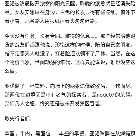
亚诺被清晨破开浓雾的阳光晃醒，昨晚的疲惫感已经消失殆
尽。女友安娜睡在身边，白色的长发显得有些凌乱。窗外下
着小雪，几名路人用报纸挡着头匆匆赶路。
今天没有任务，没有合同。难得的休息日。那些经常陪他跑
货的战友们都跟他说，珍惜这样的时候，陪陪自己女朋友。
指不定哪天人就没了，打着脸还认领不了尸体。当然，在这
个物价飞涨，世间动荡的年代，这样只能说说，谁也没空这
么做。
亚诺倒了一杯饮料，向墙上的两张遗像致敬后，一饮而尽。
那两位在边境区是小有名气的探索者，是node07的荣耀。
奈何凡人之躯，终究还是被未开发禁区吞噬。
敬先行者们。
鸡蛋，牛肉，黑面包……丰盛的早餐。亚诺陶醉在从烤箱飘