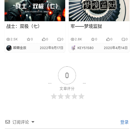
战士：双极（七）
牢——梦境监狱
2.5K
0
0
0
2.8K
0
0
0
瞬轉金辰
2022年9月17日
KEY51580
2020年4月14日
0
文章评分
订阅评论
登录