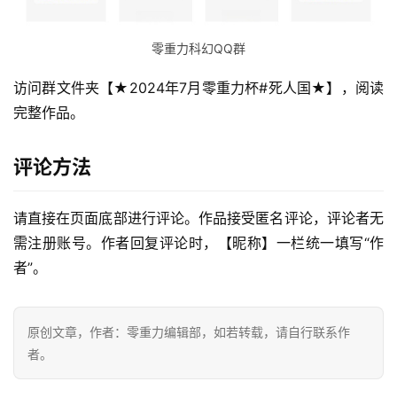
零重力科幻QQ群
访问群文件夹【★2024年7月零重力杯#死人国★】，阅读
完整作品。
评论方法
请直接在页面底部进行评论。作品接受匿名评论，评论者无
需注册账号。作者回复评论时，【昵称】一栏统一填写“作
零
者”。
重
力
科
原创文章，作者：零重力编辑部，如若转载，请自行联系作
幻
者。
征
文