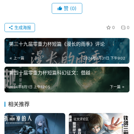
赞
(0)
投
稿
生成海报
0
0
文
章
第三十九届零重力杯短篇《漫长的雨季》评论
科
上一篇
2024年7月31日 下午9:02
幻
登录
注册
资
第四十届零重力杯短篇科幻征文：僭越
讯
2024年8月1日 上午12:05
下一篇
主
相关推荐
题
科
幻
推荐
征文评论区
小