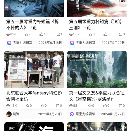
说
库
第五十届零重力杯短篇《拆
第五届零重力杯短篇《铁鸽
不掉的人》评论
三则》评论
814
2
46
1
1.6K
0
0
0
零重力编辑部
2025年6月16日
零重力编辑部
2021年9月20日
零重力访谈
推荐
北京联合大学fantasy科幻协
第一届文之友&零重力联合征
会创社采访
文《星空档案-塞洛星》
1.6K
0
0
0
881
0
0
0
河流
2022年4月23日
零重力编辑部
2024年5月22日
推荐
推荐