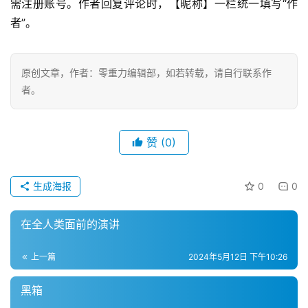
需注册账号。作者回复评论时，【昵称】一栏统一填写“作
者”。
原创文章，作者：零重力编辑部，如若转载，请自行联系作
零
者。
重
力
科
赞
(0)
幻
征
文
生成海报
0
0
投
在全人类面前的演讲
稿
文
上一篇
2024年5月12日 下午10:26
章
黑箱
科