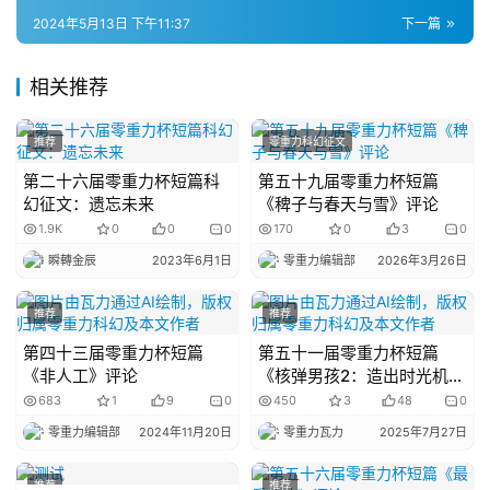
幻
2024年5月13日 下午11:37
下一篇
登录
注册
资
讯
相关推荐
推荐
零重力科幻征文
主
第二十六届零重力杯短篇科
第五十九届零重力杯短篇
题
幻征文：遗忘未来
《稗子与春天与雪》评论
科
1.9K
0
0
0
170
0
3
0
幻
瞬轉金辰
2023年6月1日
零重力编辑部
2026年3月26日
小
说
推荐
推荐
库
第四十三届零重力杯短篇
第五十一届零重力杯短篇
《非人工》评论
《核弹男孩2：造出时光机》
评论
683
1
9
0
450
3
48
0
零重力编辑部
2024年11月20日
零重力瓦力
2025年7月27日
推荐
推荐