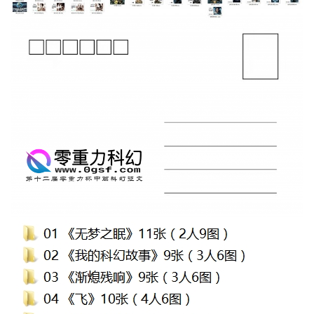
零
重
力
科
幻
征