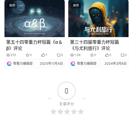
推荐
推荐
第五十四零重力杯短篇《α＆
第三十四届零重力杯短篇
β》评论
《与尤利旅行》评论
310
0
7
0
1.0K
0
0
0
零重力编辑部
2025年11月4日
零重力编辑部
2024年3月8日
0
文章评分