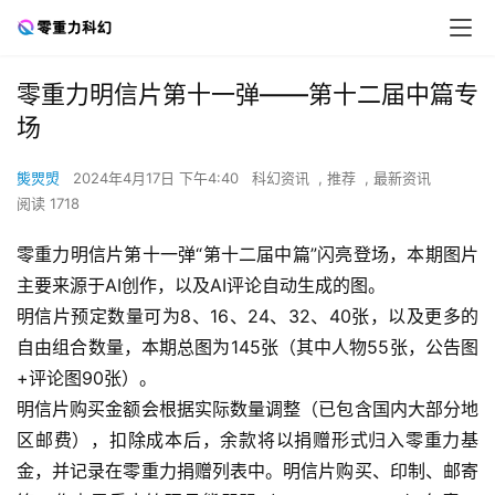
零重力明信片第十一弹——第十二届中篇专
场
熋焸焽
2024年4月17日 下午4:40
科幻资讯
,
推荐
,
最新资讯
阅读 1718
零重力明信片第十一弹“第十二届中篇”闪亮登场，本期图片
主要来源于AI创作，以及AI评论自动生成的图。
明信片预定数量可为8、16、24、32、40张，以及更多的
自由组合数量，本期总图为145张（其中人物55张，公告图
+评论图90张）。
明信片购买金额会根据实际数量调整（已包含国内大部分地
区邮费），扣除成本后，余款将以捐赠形式归入零重力基
金，并记录在零重力捐赠列表中。明信片购买、印制、邮寄