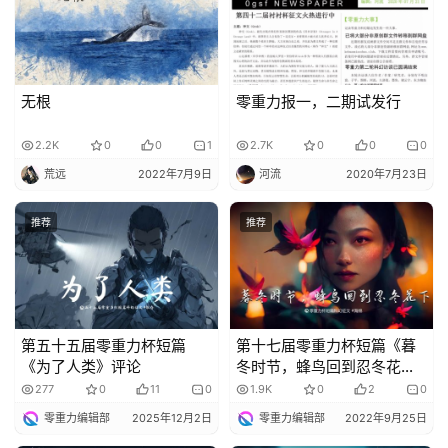
无根
零重力报一，二期试发行
2.2K
0
0
1
2.7K
0
0
0
荒远
2022年7月9日
河流
2020年7月23日
推荐
推荐
第五十五届零重力杯短篇
第十七届零重力杯短篇《暮
《为了人类》评论
冬时节，蜂鸟回到忍冬花
下》评论
277
0
11
0
1.9K
0
2
0
零重力编辑部
2025年12月2日
零重力编辑部
2022年9月25日