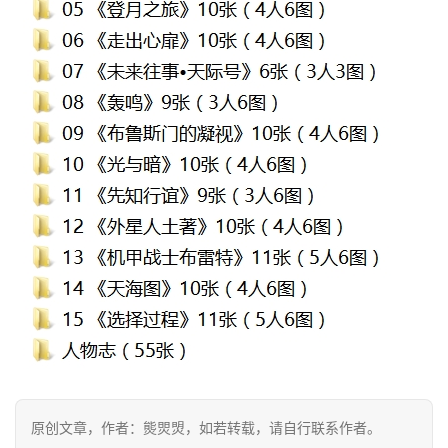
文
投
稿
文
章
科
幻
登录
注册
资
讯
主
题
科
幻
原创文章，作者：熋焸焽，如若转载，请自行联系作者。
小