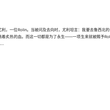
利，一位Rolin。当被问及去向时，尤利坦言：我要去鲁西北
着炙热的血。而这一切都是为了永生——一项生来就被赐予Rol
……