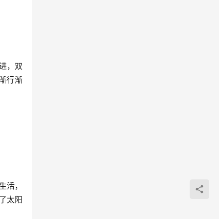
进，双
渐行渐
生活，
到了太阳