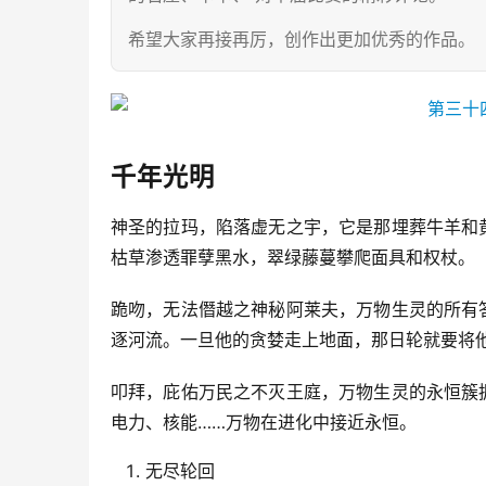
希望大家再接再厉，创作出更加优秀的作品。
千年光明
神圣的拉玛，陷落虚无之宇，它是那埋葬牛羊和
枯草渗透罪孽黑水，翠绿藤蔓攀爬面具和权杖。
跪吻，无法僭越之神秘阿莱夫，万物生灵的所有
逐河流。一旦他的贪婪走上地面，那日轮就要将
叩拜，庇佑万民之不灭王庭，万物生灵的永恒簇
电力、核能……万物在进化中接近永恒。
无尽轮回