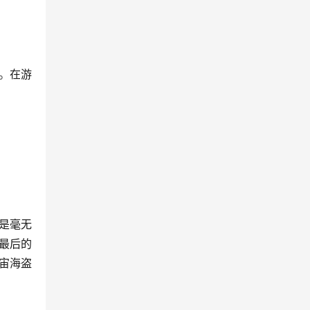
。在游
是毫无
最后的
宙海盗