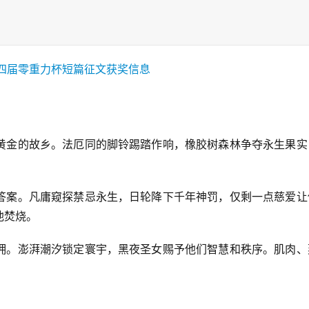
黄金的故乡。法厄同的脚铃踢踏作响，橡胶树森林争夺永生果实
答案。凡庸窥探禁忌永生，日轮降下千年神罚，仅剩一点慈爱让
他焚烧。
拥。澎湃潮汐锁定寰宇，黑夜圣女赐予他们智慧和秩序。肌肉、