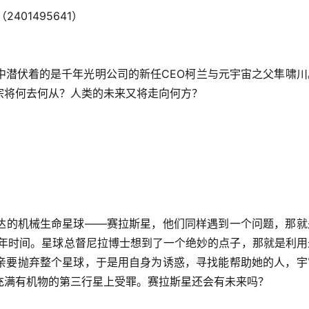
（2401495641）
中潜伏着的是千年光明公司的新任CEO柯兰与元宇宙之父隼啸川
宗将何去何从？人类的未来又将走向何方？
达的机械生命星球——赛拉斯星，他们同样遇到一个问题，那就
0年时间。星球总督尼拉博士想到了一个绝妙的点子，那就是利用
亲要抛弃整个星球，于是用自身为诱惑，寻找能帮助她的人，宇
充满有机物的第三行星上受罪。赛拉斯星还会有未来吗？