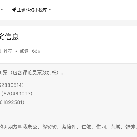
主题科幻小说库
奖信息
息
,
推荐
•
阅读 1666
76票（包含评论员票数加权）。
880514）
70463093）
892581）
的男朋友叫我老公、熋焽焽、茶筱狸、仁依、隹羽、荒城、馄饨、