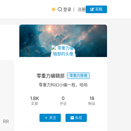
登录
注册
投稿
零重力编辑部
零重力管理
零重力科幻小编一枚，哈哈
1.8K
0
18
文章
评论
粉丝
关注
私信
RR