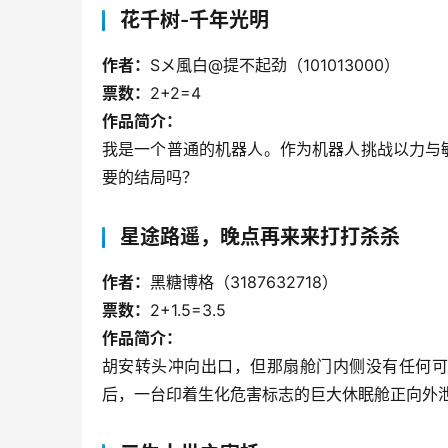
花千树-千年光明
作者：
Sメ風白@提不起劲（101013000）
票数：
2+2=4
作品简介：
我是一个普通的机器人。作为机器人挑战以力与
要的结局吗？
星途路遥，晚点再来来打打杀杀
作者：
黑糖博格（3187632718）
票数：
2+1.5=3.5
作品简介：
胡安转头冲向出口，但那扇舱门内侧没有任何可
后，一台印着生化危害标志的巨大休眠舱正向外