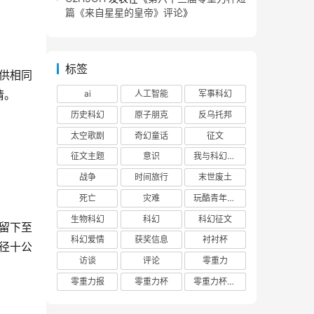
篇《来自星星的皇帝》评论
》
标签
供相同
情。
ai
人工智能
军事科幻
历史科幻
原子朋克
反乌托邦
太空歌剧
奇幻童话
征文
征文主题
意识
我与科幻的回忆
战争
时间旅行
末世废土
死亡
灾难
玩酷青年零重力联合征文
生物科幻
科幻
科幻征文
留下至
科幻爱情
获奖信息
衬衬杯
径十公
访谈
评论
零重力
零重力报
零重力杯
零重力杯评论