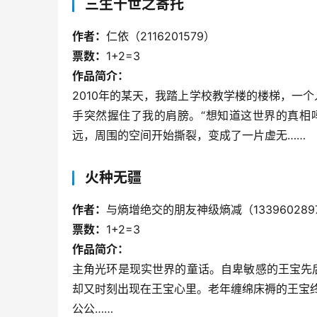
三生十世之寄托
作者：
仁依（2116201579）
票数：
1+2=3
作品简介：
2010年的某天，我踏上学校教学楼的楼梯，一
手突然握住了我的肩膀。“想知道这世界的真相
远，周围的空间开始撕裂，变成了一片虚无……
火种无疆
作者：
与熵增绝交的朋友神级熵减（133960289
票数：
1+2=3
作品简介：
主角光环是现实世界的童话。自卑敏感的王宝先
却又时刻出现在王宝心里。老年缠绵床褥的王宝终
公公……