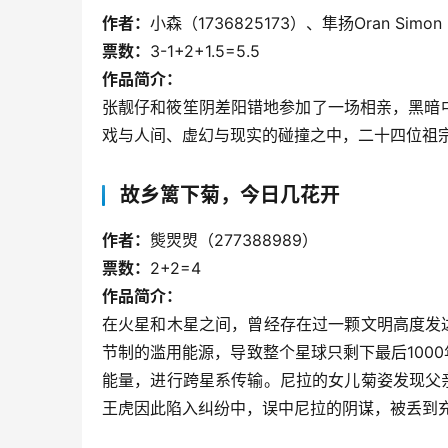
作者：
小森（1736825173）、隼扬Oran Simon
票数：
3-1+2+1.5=5.5
作品简介：
张靓仔和筱笙阴差阳错地参加了一场相亲，黑暗
戏与人间、虚幻与现实的碰撞之中，二十四位祖
故乡篱下菊，今日几花开
作者：
熋焸焽（277388989）
票数：
2+2=4
作品简介：
在火星和木星之间，曾经存在过一颗文明高度发
节制的滥用能源，导致整个星球只剩下最后100
能量，进行跨星系传输。尼拉的女儿菊姿发现父
王虎因此陷入纠纷中，误中尼拉的阴谋，被丢到