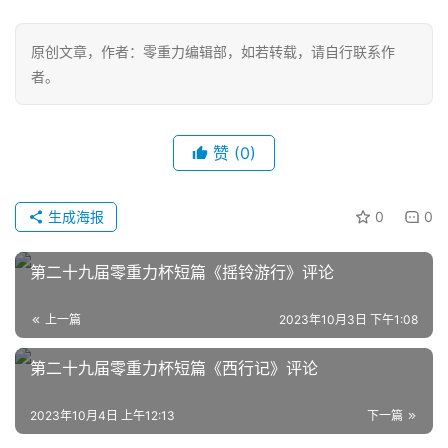
零
重
原创文章，作者：零重力编辑部，如若转载，请自行联系作
力
者。
科
幻
征
文
赞
(0)
投
生成海报
0
0
稿
文
第二十九届零重力杯短篇《摇铃游行》评论
章
上一篇
2023年10月3日 下午1:08
科
幻
登录
注册
第二十九届零重力杯短篇《西行记》评论
资
讯
2023年10月4日 上午12:13
下一篇