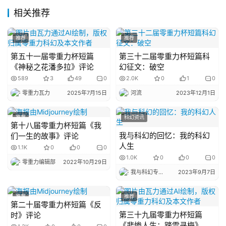
相关推荐
主
题
推荐
推荐
科
幻
第五十一届零重力杯短篇
第三十二届零重力杯短篇科
小
《神秘之花潘多拉》评论
幻征文：破空
说
589
3
49
0
2.0K
0
1
0
库
零重力瓦力
2025年7月15日
河流
2023年12月1日
推荐
科幻资讯
第十八届零重力杯短篇《我
我与科幻的回忆：我的科幻
们一生的故事》评论
人生
1.1K
0
0
0
1.0K
0
0
0
零重力编辑部
2022年10月29日
我与科幻专栏小编
2023年9月7日
推荐
推荐
第二十届零重力杯短篇《反
第三十九届零重力杯短篇
时》评论
《悲惨人生：踏雪寻梅》评