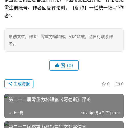
需注册账号。作者回复评论时，【昵称】一栏统一填写“作
零
者”。
重
力
科
原创文章，作者：零重力编辑部，如若转载，请自行联系作
幻
者。
征
文
赞
(0)
投
稿
文
生成海报
0
0
章
第二十二届零重力杯短篇《阿勒斯》评论
科
幻
登录
注册
上一篇
2023年3月4日 下午8:09
资
讯
第二十二届零重力杯短篇征文获奖信息