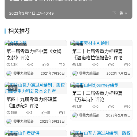
2023年3月11日 上午10:49
下一篇
主
题
相关推荐
科
幻
征文评论区
推荐
小
第一届零重力杯中篇《女娲
第二十七届零重力杯短篇
说
之梦》评论
《温诺格拉德报告》评论
库
1.3K
0
0
0
1.1K
0
0
0
零重力编辑部
2021年7月30日
零重力编辑部
2023年7月12日
推荐
推荐
第二十二届零重力杯短篇
第四十九届零重力杯短篇
《万年诗》评论
《湮沙纪》评论
1.1K
0
0
0
569
2
45
1
零重力编辑部
2023年2月19日
零重力编辑部
2025年5月23日
推荐
推荐