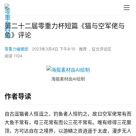
第二十二届零重力杯短篇《猫与空军佬与
鱼》评论
零重力编辑部
2023年3月4日 下午8:10
推荐
,
征文评论区
阅读 1104
海报素材由AI绘制
作者导读
自古逗猫者人恒逗之，钓鱼者人恒钓之，故曰空军佬常有而
大鱼不常有，母三花常有而公三花不常有。唯有修得三花聚
顶，方可达自在之境界，以游鳞之资逍遥于太虚，漫步无人