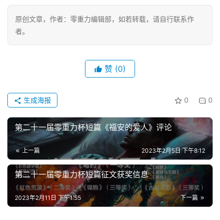
幻
征
原创文章，作者：零重力编辑部，如若转载，请自行联系作
文
者。
投
稿
赞
(0)
文
章
生成海报
0
0
科
幻
第二十一届零重力杯短篇《福安的爱人》评论
登录
注册
资
讯
上一篇
2023年2月5日 下午8:12
第二十一届零重力杯短篇征文获奖信息
主
2023年2月11日 下午1:55
下一篇
题
科