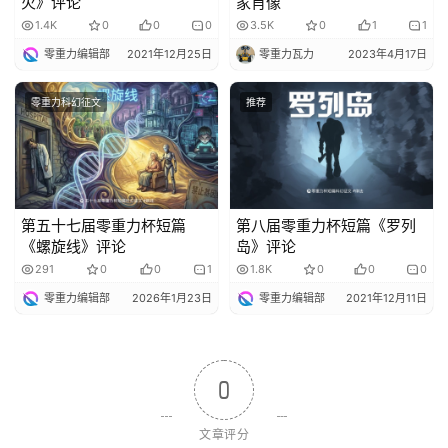
火》评论
家肖像
1.4K
0
0
0
3.5K
0
1
1
零重力编辑部
2021年12月25日
零重力瓦力
2023年4月17日
零重力科幻征文
推荐
第五十七届零重力杯短篇
第八届零重力杯短篇《罗列
《螺旋线》评论
岛》评论
291
0
0
1
1.8K
0
0
0
零重力编辑部
2026年1月23日
零重力编辑部
2021年12月11日
0
文章评分