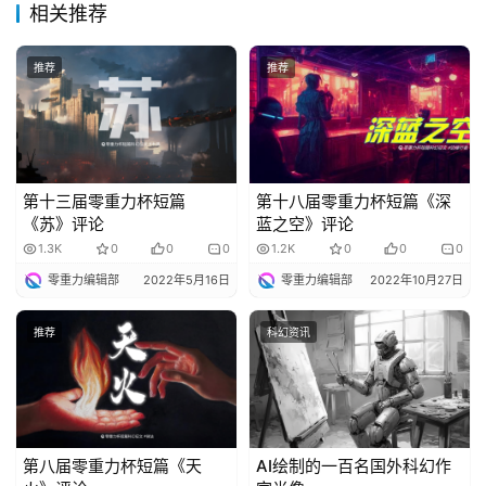
幻
相关推荐
小
说
推荐
推荐
库
第十三届零重力杯短篇
第十八届零重力杯短篇《深
《苏》评论
蓝之空》评论
1.3K
0
0
0
1.2K
0
0
0
零重力编辑部
2022年5月16日
零重力编辑部
2022年10月27日
推荐
科幻资讯
第八届零重力杯短篇《天
AI绘制的一百名国外科幻作