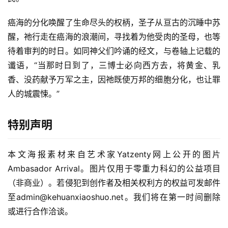
癌海的分化唤醒了生命尽头的权柄，圣子从亘古的沉睡中苏
醒，祂行走在癌海的浪潮间，寻找着为他受肉的圣母，也等
待着审判的时日。如同神父们吟诵的经文，与卷轴上记载的
谶语，“当那时日到了，三博士必向西方去，将黄金、乳
香、没药献予万军之主，因祂既使万邦的细胞分化，也让罪
人的城震悚。”
特别声明
本文海报素材来自艺术家Yatzenty网上公开的图片
Ambasador Arrival。图片仅用于零重力科幻的公益项目
（非商业）。若侵犯到创作者及相关权利方的权益可发邮件
至admin@kehuanxiaoshuo.net。我们将在第一时间删除
或进行合作洽谈。