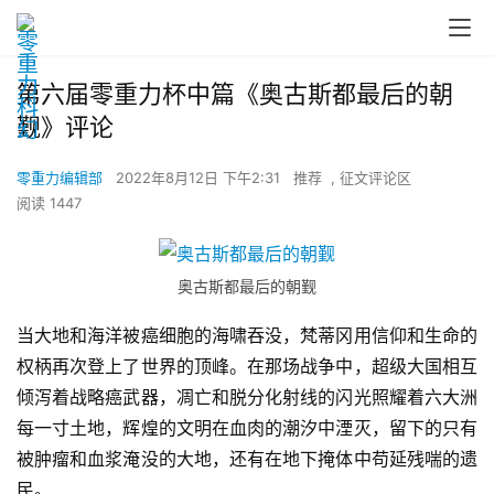
第六届零重力杯中篇《奥古斯都最后的朝
觐》评论
零重力编辑部
2022年8月12日 下午2:31
推荐
,
征文评论区
阅读 1447
奥古斯都最后的朝觐
当大地和海洋被癌细胞的海啸吞没，梵蒂冈用信仰和生命的
权柄再次登上了世界的顶峰。在那场战争中，超级大国相互
倾泻着战略癌武器，凋亡和脱分化射线的闪光照耀着六大洲
每一寸土地，辉煌的文明在血肉的潮汐中湮灭，留下的只有
被肿瘤和血浆淹没的大地，还有在地下掩体中苟延残喘的遗
民。