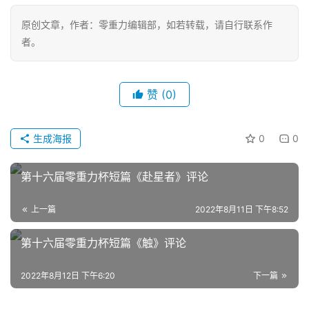
文
原创文章，作者：零重力编辑部，如若转载，请自行联系作
章
者。
科
幻
登录
注册
赞
(0)
资
讯
生成海报
0
0
主
第十六届零重力杯短篇《赴星者》评论
题
科
上一篇
2022年8月11日 下午8:52
幻
小
第十六届零重力杯短篇《触》评论
说
库
2022年8月12日 下午6:20
下一篇