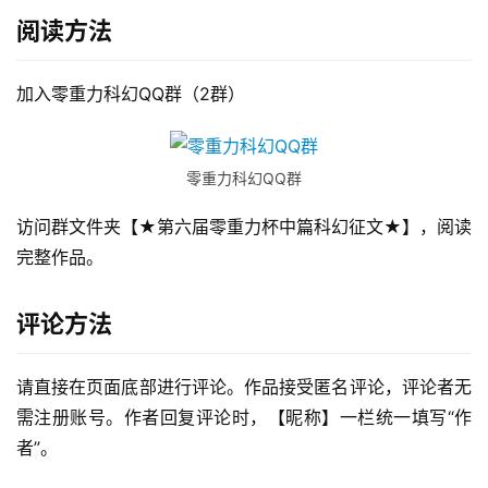
阅读方法
加入零重力科幻QQ群（2群）
零重力科幻QQ群
访问群文件夹【★第六届零重力杯中篇科幻征文★】，阅读
零
完整作品。
重
力
评论方法
科
幻
征
请直接在页面底部进行评论。作品接受匿名评论，评论者无
文
需注册账号。作者回复评论时，【昵称】一栏统一填写“作
者”。
投
稿