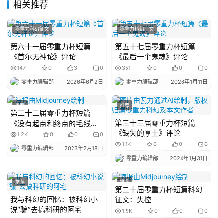
相关推荐
零重力科幻征文
零重力科幻征文
第六十一届零重力杯短篇
第五十七届零重力杯短篇
《首尔无神论》评论
《最后一个鬼魂》评论
147
0
3
0
351
0
0
0
零重力编辑部
2026年6月2日
零重力编辑部
2026年1月11日
推荐
推荐
第二十二届零重力杯短篇
第三十三届零重力杯短篇
《没有起点和终点的毛线
《缺失的厚土》评论
团》评论
1.2K
0
0
0
1.1K
0
0
0
零重力编辑部
2023年2月18日
零重力编辑部
2024年1月31日
推荐
推荐
第二十届零重力杯短篇科幻
我与科幻的回忆：被科幻小
征文：失控
说“骗”去搞科研的阿宅
1.9K
0
0
0