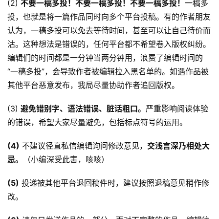
(2) 
不要一稿多投！
不要一稿多投！不要一稿多投！
一稿多
库
投，也就是将一篇作品同时向多个平台投稿。有的作者朋友
认为，一稿多投可以免去等待时间，甚至可以让自己待价而
沽。这种想法是错误的，任何平台都不希望卷入版权纠纷。
编辑们的时间都是一分钟当两分钟用，浪费了编辑时间的
“一稿多投”，会导致作者被编辑拉入黑名单的。如遇作品被
其他平台恶意发布，我局尽量协助作者追回版权。
(3) 
避免错别字、语法错误、脏话粗口。
严重影响阅读体验
的错误，希望大家尽量避免，包括标点符号的运用。
(4)
 不建议径直私信编辑询问修改意见，
交浅言深乃相处大
忌。
（小编深受此害，咳咳）
(5)
 投递被其他平台退回稿件时，建议按照退稿意见稍作修
改。