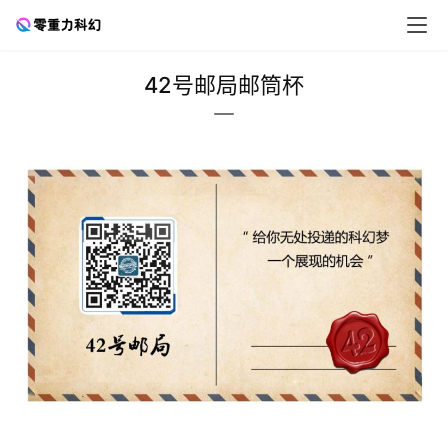
42号邮局邮筒杯