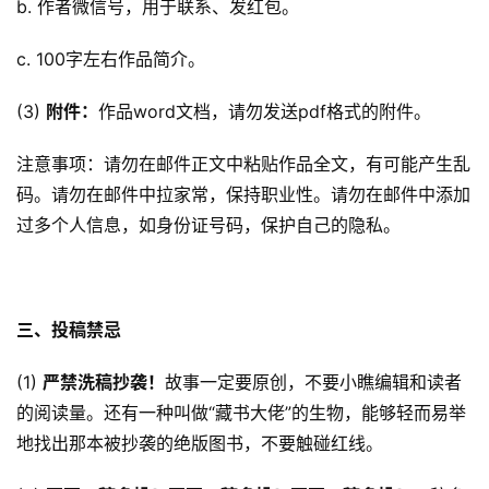
b. 作者微信号，用于联系、发红包。
投
c. 100字左右作品简介。
稿
文
(3) 
附件：
作品word文档，请勿发送pdf格式的附件。
章
注意事项：请勿在邮件正文中粘贴作品全文，有可能产生乱
科
码。请勿在邮件中拉家常，保持职业性。请勿在邮件中添加
幻
登录
注册
过多个人信息，如身份证号码，保护自己的隐私。
资
讯
三、投稿禁忌
主
题
(1) 
严禁洗稿抄袭！
故事一定要原创，不要小瞧编辑和读者
科
的阅读量。还有一种叫做“藏书大佬”的生物，能够轻而易举
幻
地找出那本被抄袭的绝版图书，不要触碰红线。
小
说